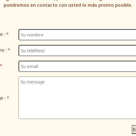
pondremos en contacto con usted lo más pronto posible.
e :
*
no :
*
*
e :
*
E