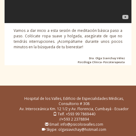
Vamos a dar inicio a esta sesión de meditación básica paso a
paso. Colócate ropa suave y holgada, asegúrate de que no
tendrás interrupciones. ¡Acompáñame durante unos pocos
minutos en la búsqueda de tu bienestar!
Dra. Olga Siavichay Vélez
Psicóloga Clínica- Psicoterapeuta
Hospital de los Valles, Edificio de Especialidades Médicas,
Consultorio # 308
Av. Interoceánica Km. 12 1/2 y Av. Florencia, Cumbayá - Ecuador
Telf. +593 99 7869440
//+593 2 2378894
Email: info@psicolosvalles.com
Skype: olgasiavichay@hotmail.com