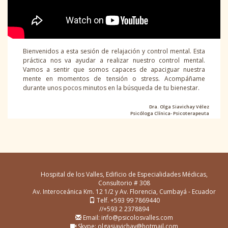
Bienvenidos a esta sesión de relajación y control mental. Esta
práctica nos va ayudar a realizar nuestro control mental.
Vamos a sentir que somos capaces de apaciguar nuestra
mente en momentos de tensión o stress. Acompáñame
durante unos pocos minutos en la búsqueda de tu bienestar.
Dra. Olga Siavichay Vélez
Psicóloga Clínica- Psicoterapeuta
Hospital de los Valles, Edificio de Especialidades Médicas,
Consultorio # 308
Av. Interoceánica Km. 12 1/2 y Av. Florencia, Cumbayá - Ecuador
Telf. +593 99 7869440
//+593 2 2378894
Email: info@psicolosvalles.com
Skype: olgasiavichay@hotmail.com